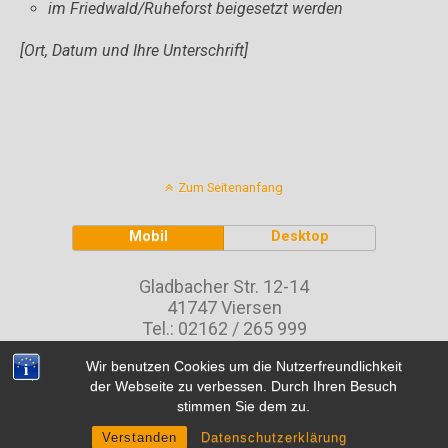
im Friedwald/Ruheforst beigesetzt werden
[Ort, Datum und Ihre Unterschrift]
Zum Seitenanfang
Mobil
Desktop
Gladbacher Str. 12-14
41747 Viersen
Tel.: 02162 / 265 999
Fax: 02162 / 265 9910
Wir benutzen Cookies um die Nutzerfreundlichkeit
E-Mail:
nilles@august-nilles.de
der Webseite zu verbessen. Durch Ihren Besuch
stimmen Sie dem zu.
Impressum
|
Datenschutz
Verstanden
Datenschutzerklärung